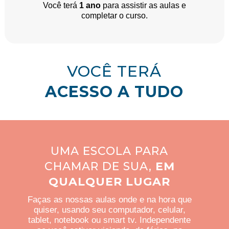
Você terá
1 ano
para assistir as aulas e
completar o curso.
VOCÊ TERÁ
ACESSO A TUDO
UMA ESCOLA PARA
CHAMAR DE SUA,
EM
QUALQUER LUGAR
Faças as nossas aulas onde e na hora que
quiser, usando seu computador, celular,
tablet, notebook ou smart tv. Independente