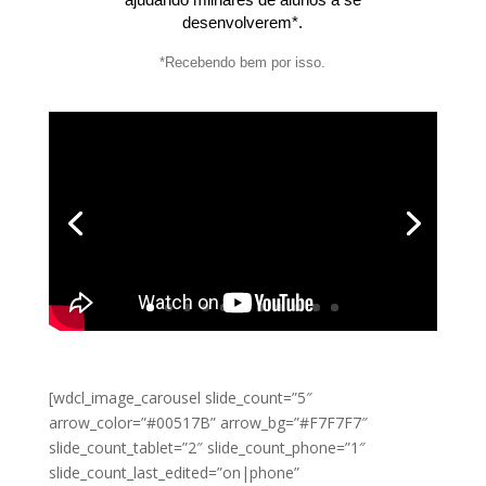
desenvolverem*.
*Recebendo bem por isso.
[wdcl_image_carousel slide_count=”5″
arrow_color=”#00517B” arrow_bg=”#F7F7F7″
slide_count_tablet=”2″ slide_count_phone=”1″
slide_count_last_edited=”on|phone”