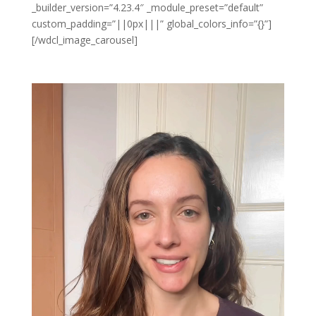
_builder_version=”4.23.4″ _module_preset=”default”
custom_padding=”||0px|||” global_colors_info=”{}”]
[/wdcl_image_carousel]